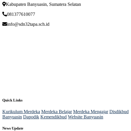
Kabupaten Banyuasin, Sumatera Selatan
081377610077
info@sdn32tapa.sch.id
Quick Links
Kurikulum Merdeka
Merdeka Belajar
Merdeka Mengajar
Disdikbud
Banyuasin
Dapodik
Kemendikbud
Website Banyuasin
News Update