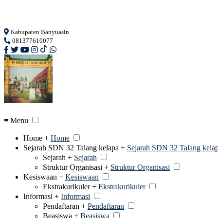
Loading...
Kabupaten Banyuasin
081377610077
≡ Menu
Home +
Home
Sejarah SDN 32 Talang kelapa +
Sejarah SDN 32 Talang kela
Sejarah +
Sejarah
Struktur Organisasi +
Struktur Organisasi
Kesiswaan +
Kesiswaan
Ekstrakurikuler +
Ekstrakurikuler
Informasi +
Informasi
Pendaftaran +
Pendaftaran
Beasiswa +
Beasiswa