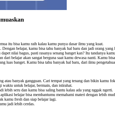
Memuaskan
 Semua itu bisa kamu raih kalau kamu punya dasar ilmu yang kuat.
Dengan belajar, kamu bisa tahu banyak hal baru dan jadi orang yang le
au dapet nilai bagus, pasti rasanya senang banget kan? Itu tandanya ka
dari belajar akan sangat berguna saat kamu dewasa nanti. Kamu bisa
ng luas banget. Kamu bisa tahu banyak hal baru, dari ilmu pengetahu
sing atau banyak gangguan. Cari tempat yang tenang dan bikin kamu fok
 waktu untuk belajar, bermain, dan istirahat.
adi lebih seru dan kamu bisa saling bantu kalau ada yang nggak ngerti.
tau aplikasi belajar bisa membantumu memahami materi dengan lebih mud
ak kamu fresh dan siap belajar lagi.
mu jadi lebih cerdas.