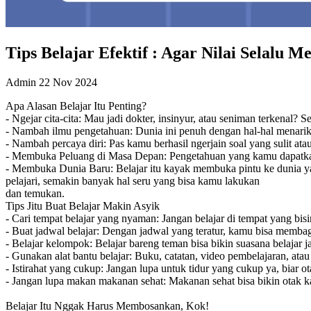
Tips Belajar Efektif : Agar Nilai Selalu 
Admin
22 Nov 2024
Apa Alasan Belajar Itu Penting?
- Ngejar cita-cita: Mau jadi dokter, insinyur, atau seniman terkenal?
- Nambah ilmu pengetahuan: Dunia ini penuh dengan hal-hal menarik. 
- Nambah percaya diri: Pas kamu berhasil ngerjain soal yang sulit at
- Membuka Peluang di Masa Depan: Pengetahuan yang kamu dapatkan 
- Membuka Dunia Baru: Belajar itu kayak membuka pintu ke dunia ya
pelajari, semakin banyak hal seru yang bisa kamu lakukan
dan temukan.
Tips Jitu Buat Belajar Makin Asyik
- Cari tempat belajar yang nyaman: Jangan belajar di tempat yang bi
- Buat jadwal belajar: Dengan jadwal yang teratur, kamu bisa membagi
- Belajar kelompok: Belajar bareng teman bisa bikin suasana belajar j
- Gunakan alat bantu belajar: Buku, catatan, video pembelajaran, a
- Istirahat yang cukup: Jangan lupa untuk tidur yang cukup ya, biar ot
- Jangan lupa makan makanan sehat: Makanan sehat bisa bikin otak ka
Belajar Itu Nggak Harus Membosankan, Kok!